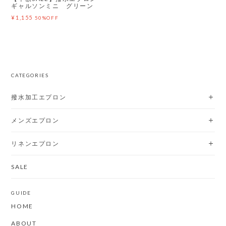
ギャルソンミニ グリーン
¥1,155
50%OFF
CATEGORIES
撥水加工エプロン
メンズエプロン
リネンエプロン
SALE
GUIDE
HOME
ABOUT