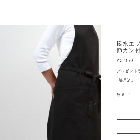
撥水エ
節カン
¥3,850
プレゼント
数量