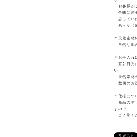
お客様がご
色味に若干
思っていた
あらかじめ
＊天然素材
自然な風合
＊お手入れ
直射日光に
い
天然素材の
数回のお洗
＊仕様につ
商品のデザ
すので
ご了承く