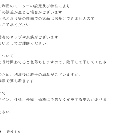
利用のモニターの設定及び特性により
の誤差が生じる場合がございます
色と違う等の理由での返品はお受けできませんので
ご了承ください
特有のネップや糸筋がございます
いとしてご理解ください
について
長時間あてると色落ちしますので、陰干しで干してくださ
ため、洗濯後に若干の縮みがございますが、
濯で落ち着きます
いて
イン、仕様、外観、価格は予告なく変更する場合がありま
ださい
通報する