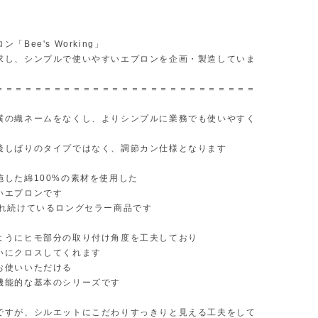
「Bee's Working」
求し、シンプルで使いやすいエプロンを企画・製造していま
＝＝＝＝＝＝＝＝＝＝＝＝＝＝＝＝＝＝＝＝＝＝＝＝＝＝＝
横の織ネームをなくし、よりシンプルに業務でも使いやすく
後しばりのタイプではなく、調節カン仕様となります
施した綿100%の素材を使用した
いエプロンです
売れ続けているロングセラー商品です
ようにヒモ部分の取り付け角度を工夫しており
いにクロスしてくれます
お使いいただける
機能的な基本のシリーズです
ですが、シルエットにこだわりすっきりと見える工夫をして