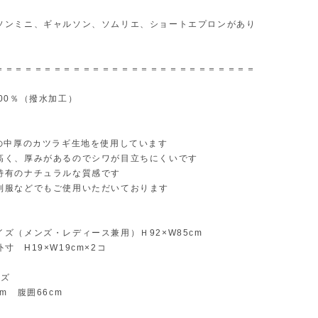
ソンミニ、ギャルソン、ソムリエ、ショートエプロンがあり
＝＝＝＝＝＝＝＝＝＝＝＝＝＝＝＝＝＝＝＝＝＝＝＝＝＝＝
00％（撥水加工）
徴
の中厚のカツラギ生地を使用しています
く、厚みがあるのでシワが目立ちにくいです
有のナチュラルな質感です
制服などでもご使用いただいております
ズ（メンズ・レディース兼用）Ｈ92×W85cm
 H19×W19cm×2コ
イズ
m 腹囲66cm