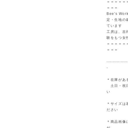
＝＝＝＝＝
＝＝＝
Bee's 
定・生地の
ています
工房は、吉
験をもつ女
＝＝＝＝＝
＝＝＝
---------
-
＊在庫があ
土日・祝日
い
＊サイズは
ださい
＊商品画像
が