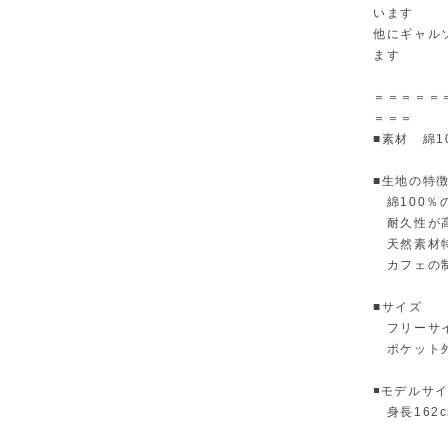
います
他にギャル
ます
＝＝＝＝＝
＝＝＝
■素材 綿1
■生地の特
綿100％
耐久性が高
天然素材特
カフェの
■サイズ
フリーサイ
ポケット外寸
◾️モデルサ
身長162c