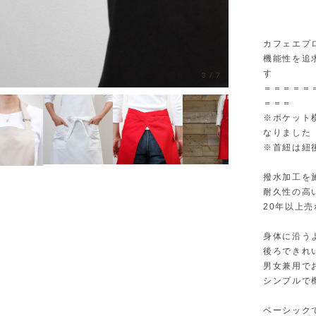
カフェエプロン
機能性を追
す
3
/
7
＝＝＝＝＝
＝＝＝
※ポケット
なりました
※首紐は紐
撥水加工を
耐久性の高
20年以上
身体に沿う
後ろできれ
男女兼用で
シンプルで
ベーシック